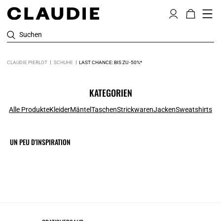
Suchen
CLAUDIE PIERLOT
SCHUHE
LAST CHANCE: BIS ZU -50%*
KATEGORIEN
Alle Produkte
Kleider
Mäntel
Taschen
Strickwaren
Jacken
Sweatshirts
UN PEU D'INSPIRATION