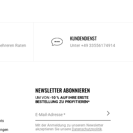
KUNDENDIENST
mehreren Raten
Unter +49 33556174914
NEWSLETTER ABONNIEREN
UM VON
-10 % AUF IHRE ERSTE
BESTELLUNG ZU PROFITIEREN*
E-Mail-Adresse
nts
Mit der Anmeldung zu unserem Newsletter
akzeptieren Sie unsere
Datenschutzpolitik
.
ungen