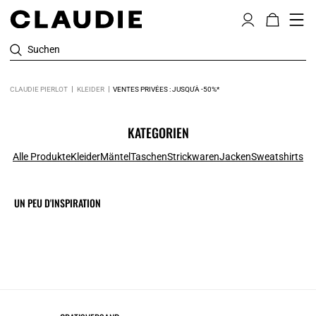
Suchen
CLAUDIE PIERLOT
KLEIDER
VENTES PRIVÉES : JUSQU'À -50%*
KATEGORIEN
Alle Produkte
Kleider
Mäntel
Taschen
Strickwaren
Jacken
Sweatshirts
UN PEU D'INSPIRATION