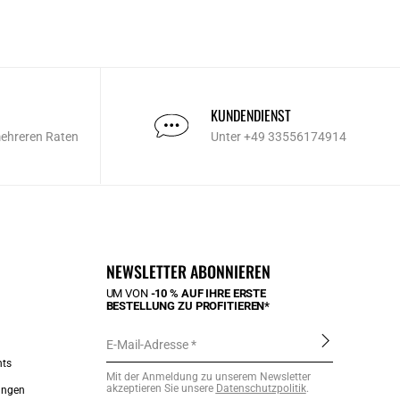
KUNDENDIENST
mehreren Raten
Unter +49 33556174914
NEWSLETTER ABONNIEREN
UM VON
-10 % AUF IHRE ERSTE
BESTELLUNG ZU PROFITIEREN*
E-Mail-Adresse
nts
Mit der Anmeldung zu unserem Newsletter
akzeptieren Sie unsere
Datenschutzpolitik
.
ungen