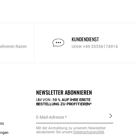
KUNDENDIENST
mehreren Raten
Unter +49 33556174914
NEWSLETTER ABONNIEREN
UM VON
-10 % AUF IHRE ERSTE
BESTELLUNG ZU PROFITIEREN*
E-Mail-Adresse
nts
Mit der Anmeldung zu unserem Newsletter
akzeptieren Sie unsere
Datenschutzpolitik
.
ungen