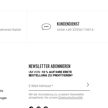
KUNDENDIENST
mehreren Raten
Unter +49 33556174914
NEWSLETTER ABONNIEREN
UM VON
-10 % AUF IHRE ERSTE
BESTELLUNG ZU PROFITIEREN*
E-Mail-Adresse
nts
Mit der Anmeldung zu unserem Newsletter
akzeptieren Sie unsere
Datenschutzpolitik
.
ungen