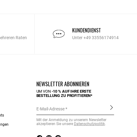
KUNDENDIENST
mehreren Raten
Unter +49 33556174914
NEWSLETTER ABONNIEREN
UM VON
-10 % AUF IHRE ERSTE
BESTELLUNG ZU PROFITIEREN*
E-Mail-Adresse
nts
Mit der Anmeldung zu unserem Newsletter
akzeptieren Sie unsere
Datenschutzpolitik
.
ungen