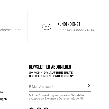
KUNDENDIENST
mehreren Raten
Unter +49 33556174914
NEWSLETTER ABONNIEREN
UM VON
-10 % AUF IHRE ERSTE
BESTELLUNG ZU PROFITIEREN*
E-Mail-Adresse
nts
Mit der Anmeldung zu unserem Newsletter
akzeptieren Sie unsere
Datenschutzpolitik
.
ungen